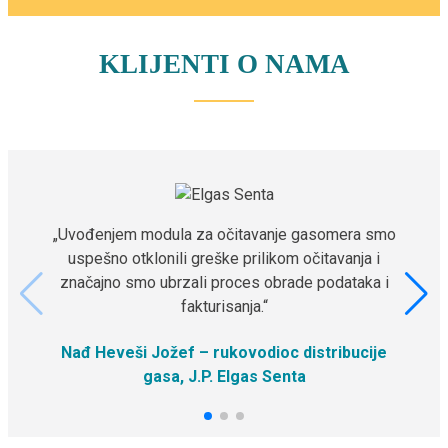
KLIJENTI O NAMA
„Uvođenjem modula za očitavanje gasomera smo
uspešno otklonili greške prilikom očitavanja i
značajno smo ubrzali proces obrade podataka i
fakturisanja.“
Nađ Heveši Jožef – rukovodioc distribucije
gasa, J.P. Elgas Senta