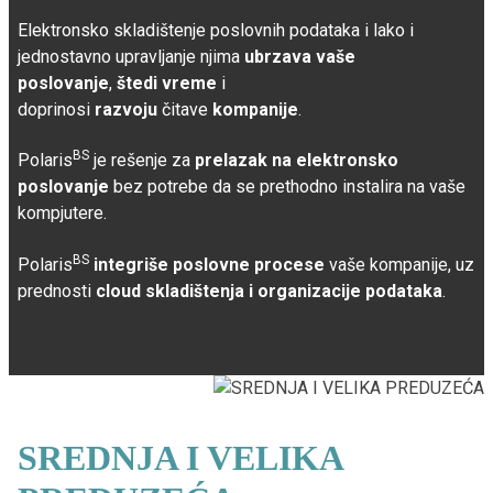
Elektronsko skladištenje poslovnih podataka i lako i
jednostavno upravljanje njima
ubrzava vaše
poslovanje
,
štedi vreme
i
doprinosi
razvoju
čitave
kompanije
.
BS
Polaris
je rešenje za
prelazak na elektronsko
poslovanje
bez potrebe da se prethodno instalira na vaše
kompjutere.
BS
Polaris
integriše poslovne procese
vaše kompanije, uz
prednosti
cloud skladištenja i organizacije podataka
.
SREDNJA I VELIKA