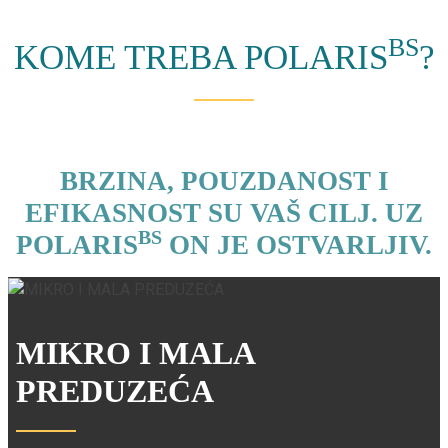
BS
KOME TREBA POLARIS
?
BRZINA, POUZDANOST I
EFIKASNOST SU VAŠ CILJ. UZ
BS
POLARIS
ON JE OSTVARLJIV.
MIKRO I MALA
PREDUZEĆA