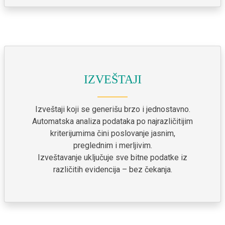
IZVEŠTAJI
Izveštaji koji se generišu brzo i jednostavno.
Automatska analiza podataka po najrazličitijim
kriterijumima čini poslovanje jasnim,
preglednim i merljivim.
Izveštavanje uključuje sve bitne podatke iz
različitih evidencija – bez čekanja.