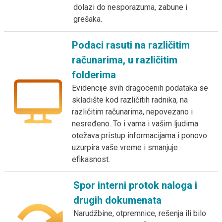
dolazi do nesporazuma, zabune i
grešaka.
Podaci rasuti na različitim
računarima, u različitim
folderima
Evidencije svih dragocenih podataka se
skladište kod različitih radnika, na
različitim računarima, nepovezano i
nesređeno. To i vama i vašim ljudima
otežava pristup informacijama i ponovo
uzurpira vaše vreme i smanjuje
efikasnost.
Spor interni protok naloga i
drugih dokumenata
Narudžbine, otpremnice, rešenja ili bilo