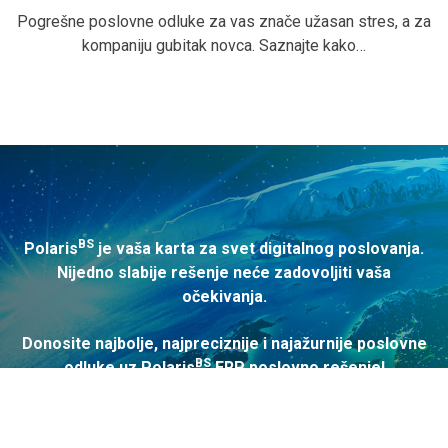
Pogrešne poslovne odluke za vas znače užasan stres, a za
kompaniju gubitak novca. Saznajte kako…
BS
Polaris
je vaša karta za svet digitalnog poslovanja.
Nijedno slabije rešenje neće zadovoljiti vaša
očekivanja.
Donosite najbolje, najpreciznije i najažurnije poslovne
BS
odluke uz Polaris
ERP poslovno rešenje!
Ovaj sajt koristi kolačiće
KONTAKTIRAJTE NAS
Prihvati kolačiće