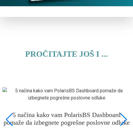
PROČITAJTE JOŠ I ...
5 načina kako vam PolarisBS Dashboard
pomaže da izbegnete pogrešne poslovne odluke