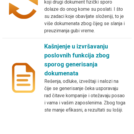
koji drugi dokument fizički sporo
dolaze do onog kome su poslati. I što
su zadaci koje obavljate složeniji, to je
više dokumenata zbog čijeg se slanja i
preuzimanja gubi vreme.
Kašnjenje u izvršavanju
poslovnih funkcija zbog
sporog generisanja
dokumenata
Rešenja, odluke, izveštaji i nalozi na
čije se generisanje čeka usporavaju
rad čitave kompanije i otežavaju posao
i vama i vašim zaposlenima. Zbog toga
ste manje efikasni, a rezultati su lošiji.