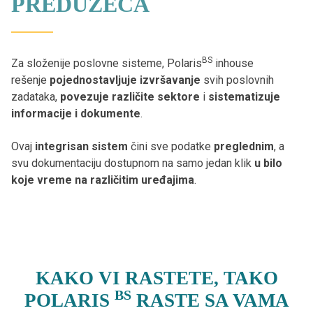
PREDUZEĆA
BS
Za složenije poslovne sisteme, Polaris
inhouse
rešenje
pojednostavljuje izvršavanje
svih poslovnih
zadataka,
povezuje različite sektore
i
sistematizuje
informacije i dokumente
.
Ovaj
integrisan sistem
čini sve podatke
preglednim
, a
svu dokumentaciju dostupnom na samo jedan klik
u bilo
koje vreme na različitim uređajima
.
KAKO VI RASTETE, TAKO
BS
POLARIS
RASTE SA VAMA