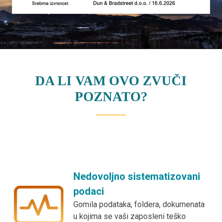
DA LI VAM OVO ZVUČI
POZNATO?
Nedovoljno sistematizovani
podaci
Gomila podataka, foldera, dokumenata
u kojima se vaši zaposleni teško