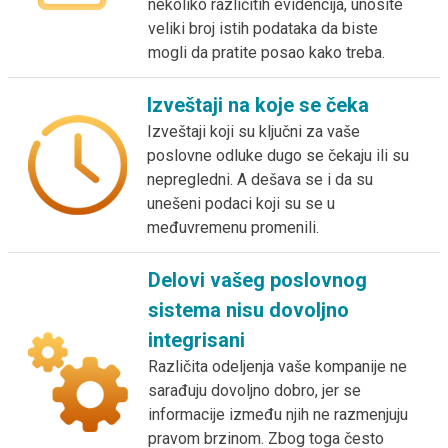
nekoliko različitih evidencija, unosite
veliki broj istih podataka da biste
mogli da pratite posao kako treba.
Izveštaji na koje se čeka
Izveštaji koji su ključni za vaše
poslovne odluke dugo se čekaju ili su
nepregledni. A dešava se i da su
unešeni podaci koji su se u
međuvremenu promenili.
Delovi vašeg poslovnog
sistema nisu dovoljno
integrisani
Različita odeljenja vaše kompanije ne
sarađuju dovoljno dobro, jer se
informacije između njih ne razmenjuju
pravom brzinom. Zbog toga često