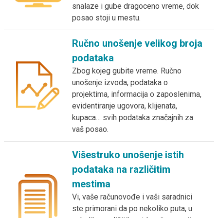
snalaze i gube dragoceno vreme, dok
posao stoji u mestu.
Ručno unošenje velikog broja
podataka
Zbog kojeg gubite vreme. Ručno
unošenje izvoda, podataka o
projektima, informacija o zaposlenima,
evidentiranje ugovora, klijenata,
kupaca… svih podataka značajnih za
vaš posao.
Višestruko unošenje istih
podataka na različitim
mestima
Vi, vaše računovođe i vaši saradnici
ste primorani da po nekoliko puta, u